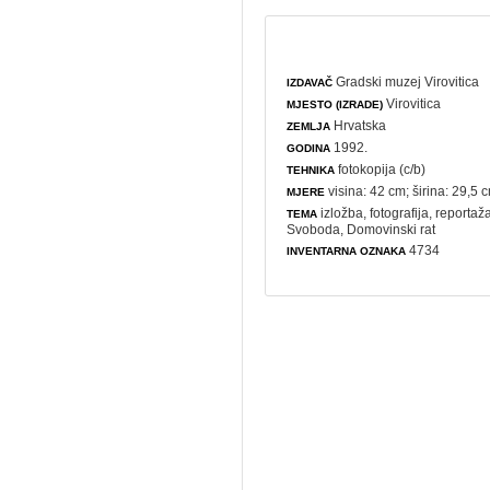
Gradski muzej Virovitica
IZDAVAČ
Virovitica
MJESTO (IZRADE)
Hrvatska
ZEMLJA
1992.
GODINA
fotokopija (c/b)
TEHNIKA
visina: 42 cm; širina: 29,5 
MJERE
izložba
,
fotografija
,
reportaž
TEMA
Svoboda,
Domovinski rat
4734
INVENTARNA OZNAKA