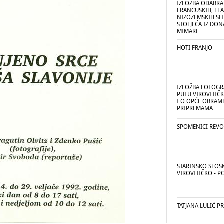
IZLOŽBA ODABRAN
FRANCUSKIH, FL
NIZOZEMSKIH SLIA
STOLJEĆA IZ DON
MIMARE
HOTI FRANJO
IZLOŽBA FOTOGR
PUTU VIROVITIČ
I O OPĆE OBRAM
PRIPREMAMA
SPOMENICI REVOL
STARINSKO SEOS
VIROVITIČKO - P
TATJANA LULIĆ P