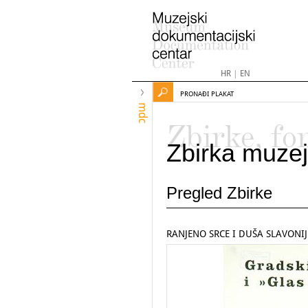
HR
|
EN
PRONAĐI PLAKAT
mdc
Zbirke, fo
Zbirka muzej
Pregled Zbirke
RANJENO SRCE I DUŠA SLAVONIJ