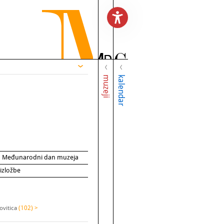
muzeji
kalendar
za Međunarodni dan muzeja
 izložbe
ovitica
(102) >