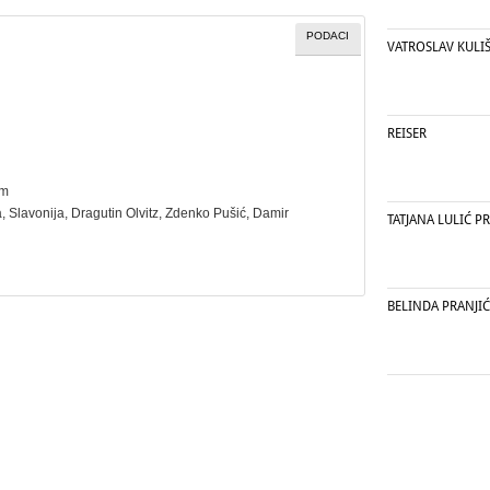
PODACI
VATROSLAV KULI
REISER
cm
a
, Slavonija, Dragutin Olvitz, Zdenko Pušić, Damir
TATJANA LULIĆ P
BELINDA PRANJIĆ