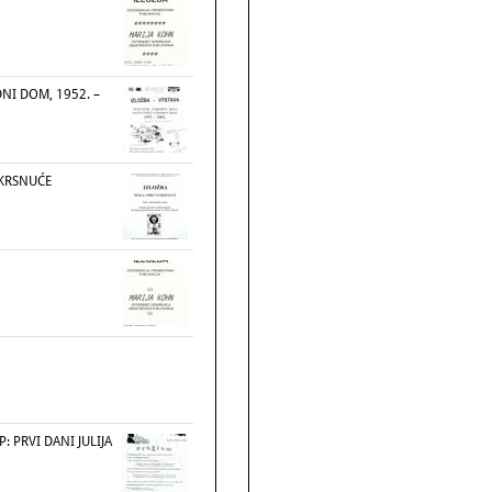
NI DOM, 1952. –
SKRSNUĆE
: PRVI DANI JULIJA