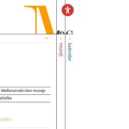
muzeji
kalendar
za Međunarodni dan muzeja
 izložbe
a
(156) >