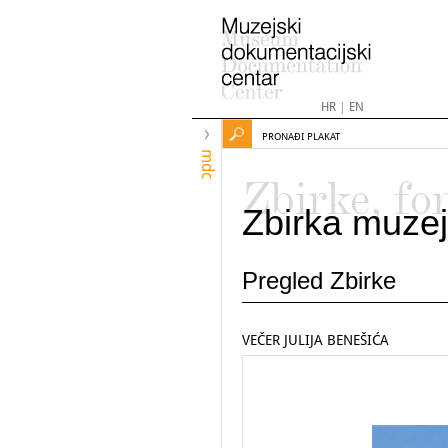
HR
|
EN
PRONAĐI PLAKAT
mdc
Zbirke, fo
Zbirka muzej
Pregled Zbirke
VEČER JULIJA BENEŠIĆA