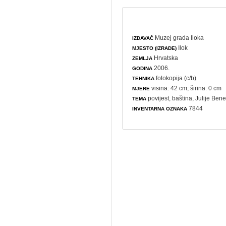
Muzej grada Iloka
IZDAVAČ
Ilok
MJESTO (IZRADE)
Hrvatska
ZEMLJA
2006.
GODINA
fotokopija (c/b)
TEHNIKA
visina: 42 cm; širina: 0 cm
MJERE
povijest
,
baština
, Julije Bene
TEMA
7844
INVENTARNA OZNAKA