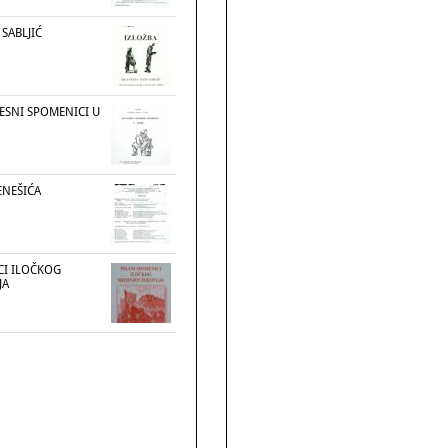
SABLJIĆ
ESNI SPOMENICI U
BENEŠIĆA
CI ILOČKOG
JA