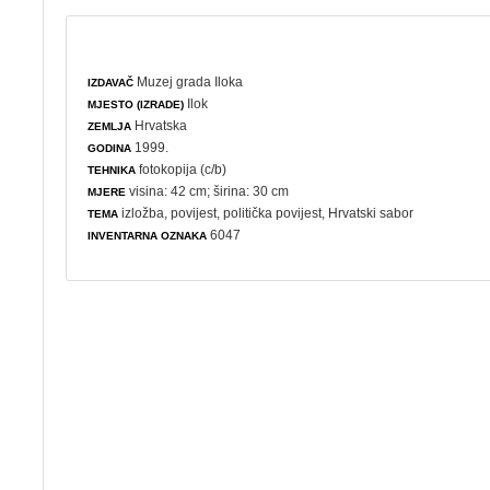
Muzej grada Iloka
IZDAVAČ
Ilok
MJESTO (IZRADE)
Hrvatska
ZEMLJA
1999.
GODINA
fotokopija (c/b)
TEHNIKA
visina: 42 cm; širina: 30 cm
MJERE
izložba
,
povijest
,
politička povijest
, Hrvatski sabor
TEMA
6047
INVENTARNA OZNAKA