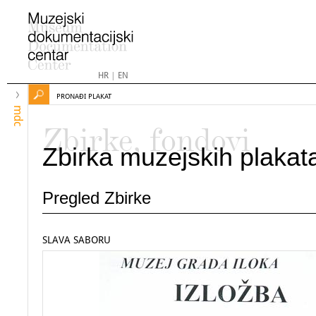
HR
|
EN
PRONAĐI PLAKAT
mdc
Zbirke, fondovi
Zbirka muzejskih plakat
Pregled Zbirke
SLAVA SABORU