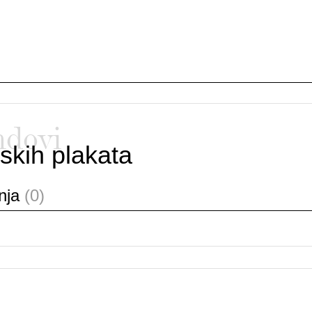
ndovi
skih plakata
anja
(0)