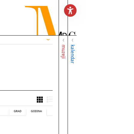
muzeji
kalendar
GRAD
GODINA