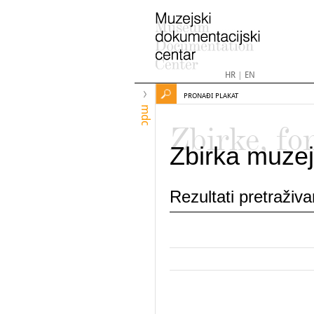
HR
|
EN
PRONAĐI PLAKAT
mdc
Zbirke, fo
Zbirka muzej
Rezultati pretraživ