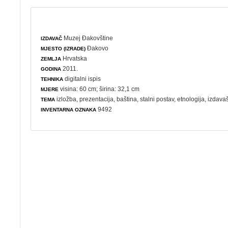
Muzej Đakovštine
IZDAVAČ
Đakovo
MJESTO (IZRADE)
Hrvatska
ZEMLJA
2011.
GODINA
digitalni ispis
TEHNIKA
visina: 60 cm; širina: 32,1 cm
MJERE
izložba
,
prezentacija
,
baština
,
stalni postav
,
etnologija
,
izdava
TEMA
9492
INVENTARNA OZNAKA