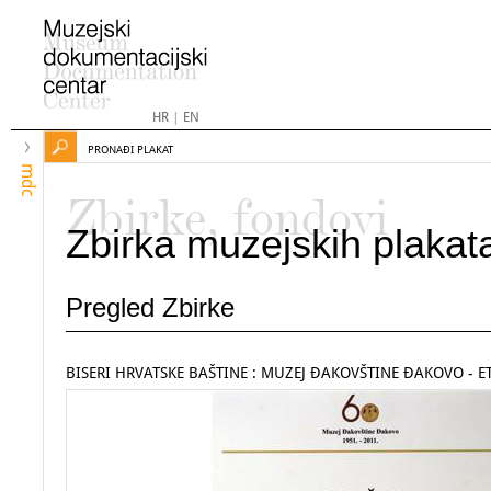
HR
|
EN
PRONAĐI PLAKAT
mdc
Zbirke, fondovi
Zbirka muzejskih plakat
Pregled Zbirke
BISERI HRVATSKE BAŠTINE : MUZEJ ĐAKOVŠTINE ĐAKOVO - E