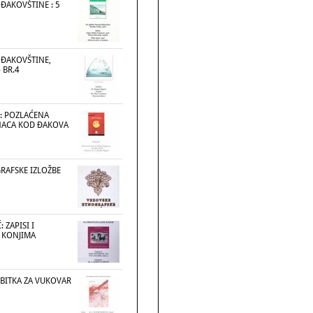
ĐAKOVŠTINE : 5
 ĐAKOVŠTINE,
 BR.4
: POZLAĆENA
INACA KOD ĐAKOVA
RAFSKE IZLOŽBE
 ZAPISI I
O KONJIMA
 BITKA ZA VUKOVAR