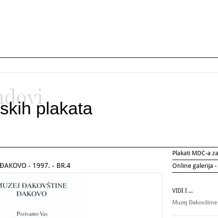
ndovi
skih plakata
Plakati MDC-a 
AKOVO - 1997. - BR.4
Online galerija -
VIDI I ...
Muzej Đakovštin