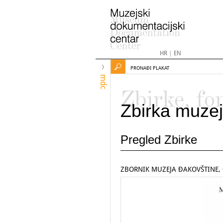
HR
|
EN
PRONAĐI PLAKAT
mdc
Zbirke, fo
Zbirka muzej
Pregled Zbirke
ZBORNIK MUZEJA ĐAKOVŠTINE, Đ