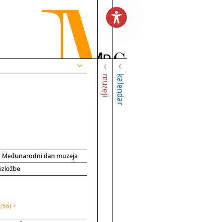
muzeji
kalendar
za Međunarodni dan muzeja
 izložbe
e
(56) >