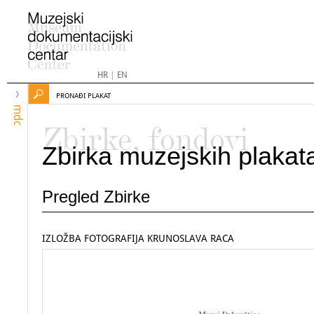
HR
|
EN
PRONAĐI PLAKAT
mdc
Zbirke, fondovi
Zbirka muzejskih plakat
Pregled Zbirke
IZLOŽBA FOTOGRAFIJA KRUNOSLAVA RACA