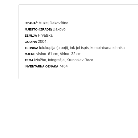
Muzej Đakovštine
IZDAVAČ
Đakovo
MJESTO (IZRADE)
Hrvatska
ZEMLJA
2004.
GODINA
fotokopija (u boji), ink-jet ispis, kombinirana tehnika
TEHNIKA
visina: 61 cm; širina: 32 cm
MJERE
izložba
,
fotografija
, Krunoslav Raca
TEMA
7464
INVENTARNA OZNAKA