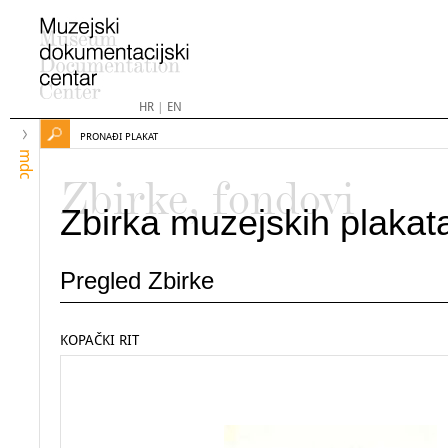
HR
|
EN
PRONAĐI PLAKAT
mdc
Zbirke, fondovi
Zbirka muzejskih plakat
Pregled Zbirke
KOPAČKI RIT