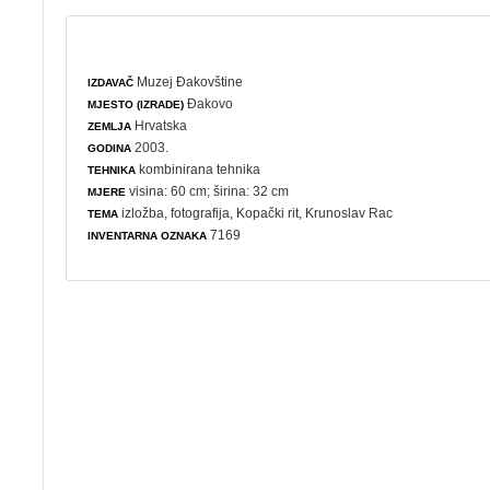
Muzej Đakovštine
IZDAVAČ
Đakovo
MJESTO (IZRADE)
Hrvatska
ZEMLJA
2003.
GODINA
kombinirana tehnika
TEHNIKA
visina: 60 cm; širina: 32 cm
MJERE
izložba
,
fotografija
, Kopački rit, Krunoslav Rac
TEMA
7169
INVENTARNA OZNAKA