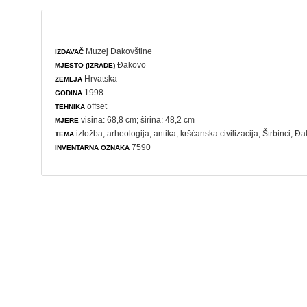
Muzej Đakovštine
IZDAVAČ
Đakovo
MJESTO (IZRADE)
Hrvatska
ZEMLJA
1998.
GODINA
offset
TEHNIKA
visina: 68,8 cm; širina: 48,2 cm
MJERE
izložba
,
arheologija
, antika,
kršćanska civilizacija
, Štrbinci, Đ
TEMA
7590
INVENTARNA OZNAKA