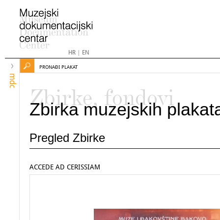
HR
|
EN
PRONAĐI PLAKAT
mdc
Zbirke, fondovi
Zbirka muzejskih plakat
Pregled Zbirke
ACCEDE AD CERISSIAM