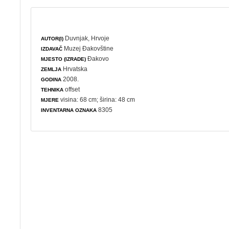
Duvnjak, Hrvoje
AUTOR(I)
Muzej Đakovštine
IZDAVAČ
Đakovo
MJESTO (IZRADE)
Hrvatska
ZEMLJA
2008.
GODINA
offset
TEHNIKA
visina: 68 cm; širina: 48 cm
MJERE
8305
INVENTARNA OZNAKA