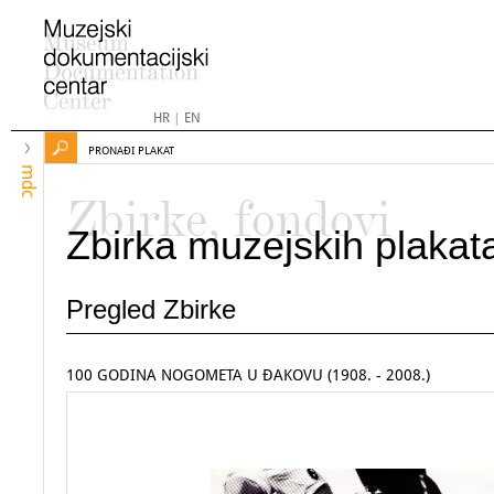
HR
|
EN
PRONAĐI PLAKAT
mdc
Zbirke, fondovi
Zbirka muzejskih plakat
Pregled Zbirke
100 GODINA NOGOMETA U ĐAKOVU (1908. - 2008.)