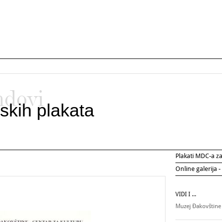
ndovi
skih plakata
Plakati MDC-a 
Online galerija -
VIDI I ...
Muzej Đakovštin