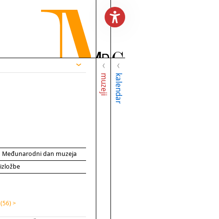
muzeji
kalendar
za Međunarodni dan muzeja
 izložbe
e
(56) >