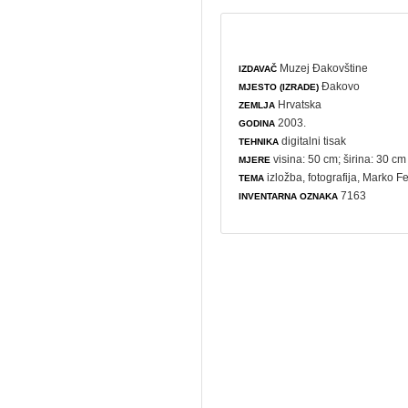
Muzej Đakovštine
IZDAVAČ
Đakovo
MJESTO (IZRADE)
Hrvatska
ZEMLJA
2003.
GODINA
digitalni tisak
TEHNIKA
visina: 50 cm; širina: 30 cm
MJERE
izložba
,
fotografija
, Marko F
TEMA
7163
INVENTARNA OZNAKA