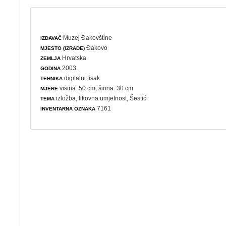
Muzej Đakovštine
IZDAVAČ
Đakovo
MJESTO (IZRADE)
Hrvatska
ZEMLJA
2003.
GODINA
digitalni tisak
TEHNIKA
visina: 50 cm; širina: 30 cm
MJERE
izložba
,
likovna umjetnost
, Šestić
TEMA
7161
INVENTARNA OZNAKA