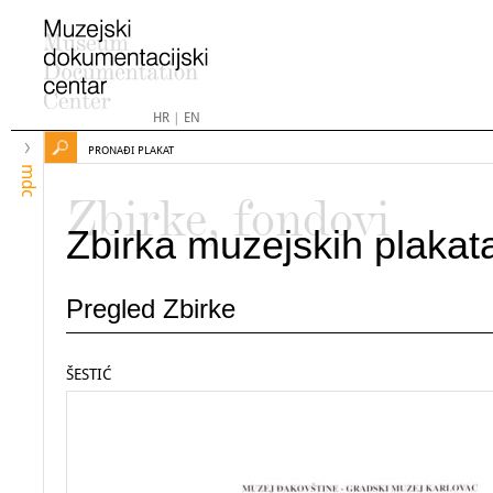
HR
|
EN
PRONAĐI PLAKAT
mdc
Zbirke, fondovi
Zbirka muzejskih plakat
Pregled Zbirke
ŠESTIĆ