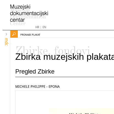
HR
|
EN
PRONAĐI PLAKAT
mdc
Zbirke, fondovi
Zbirka muzejskih plakat
Pregled Zbirke
MICHELE PHILIPPE - EPONA