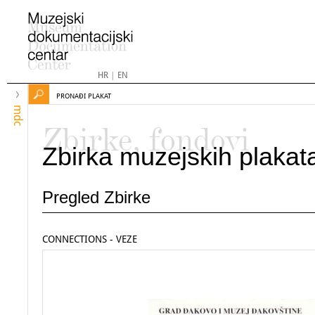
HR
|
EN
PRONAĐI PLAKAT
mdc
Zbirke, fondovi
Zbirka muzejskih plakat
Pregled Zbirke
CONNECTIONS - VEZE