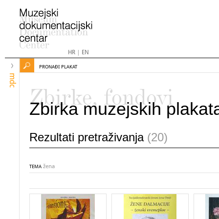
HR
|
EN
PRONAĐI PLAKAT
mdc
Zbirke, fondovi
Zbirka muzejskih plakat
Rezultati pretraživanja
(20)
žena
TEMA