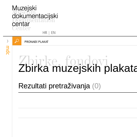
HR
|
EN
PRONAĐI PLAKAT
mdc
Zbirke, fondovi
Zbirka muzejskih plakat
Rezultati pretraživanja
(0)