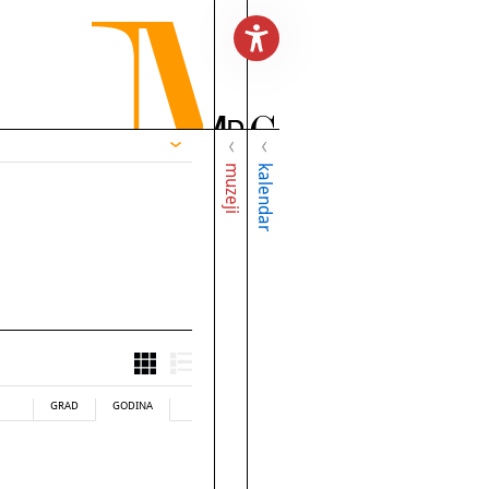
muzeji
kalendar
GRAD
GODINA