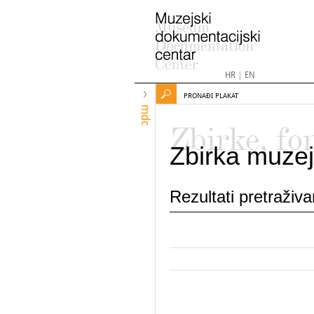
HR
|
EN
PRONAĐI PLAKAT
mdc
Zbirke, fo
Zbirka muzej
Rezultati pretraživ