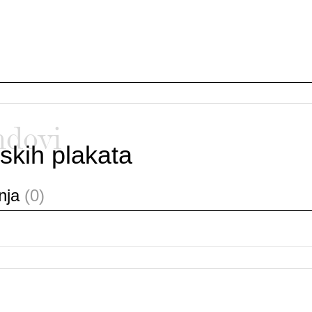
ndovi
skih plakata
anja
(0)