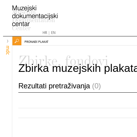
HR
|
EN
PRONAĐI PLAKAT
mdc
Zbirke, fondovi
Zbirka muzejskih plakat
Rezultati pretraživanja
(0)