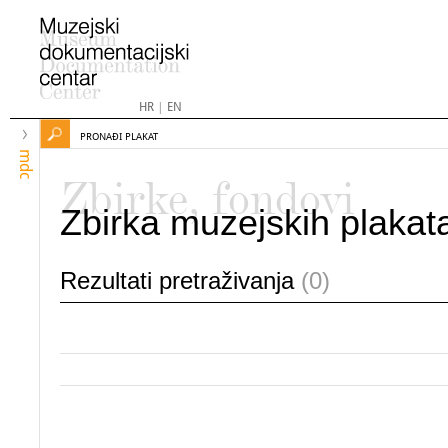
HR
|
EN
PRONAĐI PLAKAT
mdc
Zbirke, fondovi
Zbirka muzejskih plakat
Rezultati pretraživanja
(0)