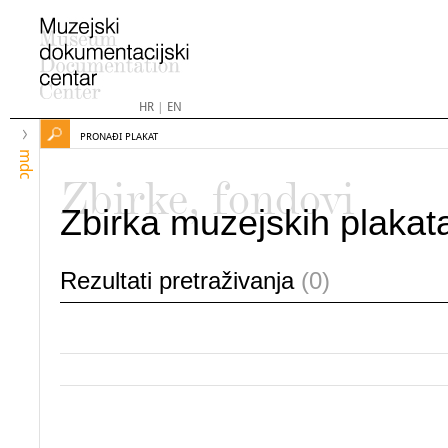
HR
|
EN
PRONAĐI PLAKAT
mdc
Zbirke, fondovi
Zbirka muzejskih plakat
Rezultati pretraživanja
(0)