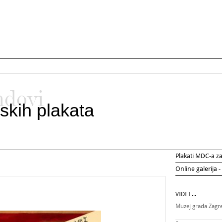
ndovi
skih plakata
Plakati MDC-a 
Online galerija -
VIDI I ...
Muzej grada Zag