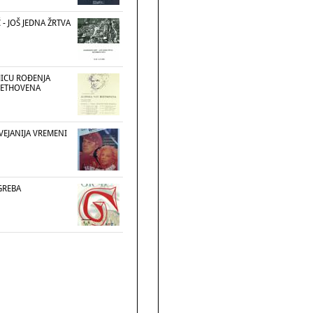
 - JOŠ JEDNA ŽRTVA
JICU ROĐENJA
EETHOVENA
 VEJANIJA VREMENI
GREBA