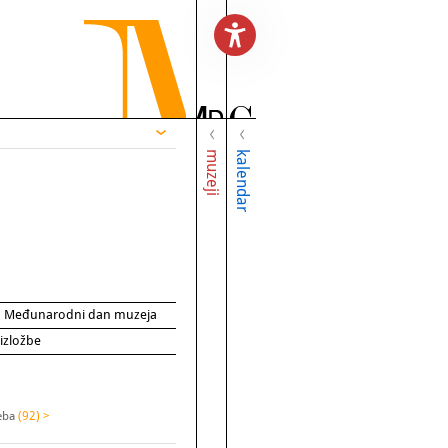
muzeji
kalendar
za Međunarodni dan muzeja
 izložbe
reba
(92) >