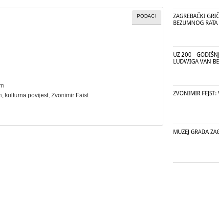
ZAGREBAČKI GRIČ
PODACI
BEZUMNOG RATA
UZ 200 - GODIŠN
LUDWIGA VAN B
cm
ZVONIMIR FEJST:
n
,
kulturna povijest
, Zvonimir Faist
MUZEJ GRADA ZA