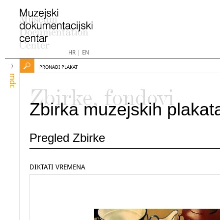
HR
|
EN
PRONAĐI PLAKAT
mdc
Zbirke, fondovi
Zbirka muzejskih plakat
Pregled Zbirke
DIKTATI VREMENA