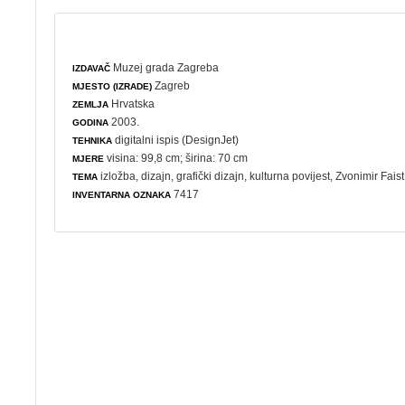
Muzej grada Zagreba
IZDAVAČ
Zagreb
MJESTO (IZRADE)
Hrvatska
ZEMLJA
2003.
GODINA
digitalni ispis (DesignJet)
TEHNIKA
visina: 99,8 cm; širina: 70 cm
MJERE
izložba
,
dizajn
,
grafički dizajn
,
kulturna povijest
, Zvonimir Faist
TEMA
7417
INVENTARNA OZNAKA