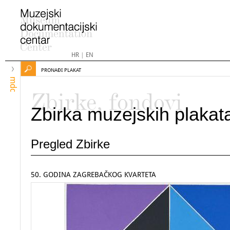
HR
|
EN
PRONAĐI PLAKAT
mdc
Zbirke, fondovi
Zbirka muzejskih plakat
Pregled Zbirke
50. GODINA ZAGREBAČKOG KVARTETA