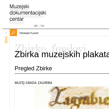
HR
|
EN
PRONAĐI PLAKAT
mdc
Zbirke, fondovi
Zbirka muzejskih plakat
Pregled Zbirke
MUZEJ GRADA ZAGREBA