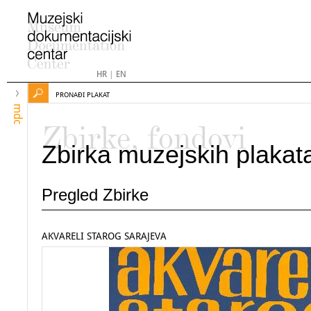
HR
|
EN
PRONAĐI PLAKAT
mdc
Zbirke, fondovi
Zbirka muzejskih plakat
Pregled Zbirke
AKVARELI STAROG SARAJEVA