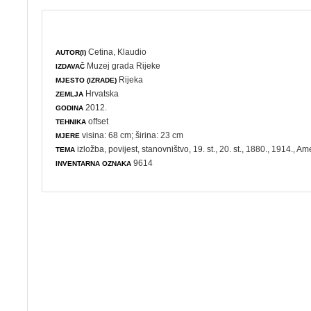
Cetina, Klaudio
AUTOR(I)
Muzej grada Rijeke
IZDAVAČ
Rijeka
MJESTO (IZRADE)
Hrvatska
ZEMLJA
2012.
GODINA
offset
TEHNIKA
visina: 68 cm; širina: 23 cm
MJERE
izložba
,
povijest
,
stanovništvo
, 19. st., 20. st., 1880., 1914., A
TEMA
9614
INVENTARNA OZNAKA