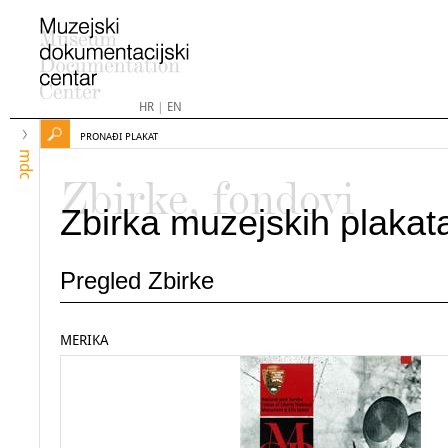
HR
|
EN
PRONAĐI PLAKAT
mdc
Zbirke, fondovi
Zbirka muzejskih plakat
Pregled Zbirke
MERIKA