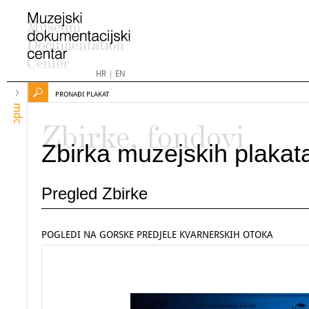
HR
|
EN
PRONAĐI PLAKAT
mdc
Zbirke, fondovi
Zbirka muzejskih plakat
Pregled Zbirke
POGLEDI NA GORSKE PREDJELE KVARNERSKIH OTOKA