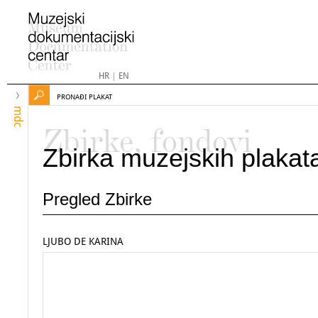
HR
|
EN
PRONAĐI PLAKAT
mdc
Zbirke, fondovi
Zbirka muzejskih plakat
Pregled Zbirke
LJUBO DE KARINA