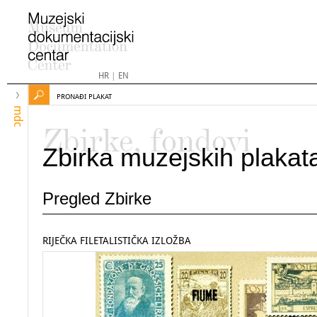
HR
|
EN
PRONAĐI PLAKAT
mdc
Zbirke, fondovi
Zbirka muzejskih plakat
Pregled Zbirke
RIJEČKA FILETALISTIČKA IZLOŽBA