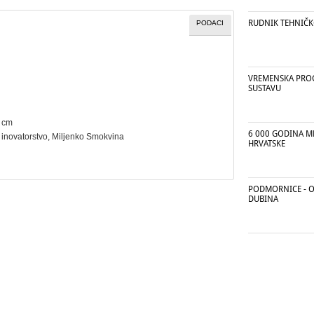
RUDNIK TEHNIČK
PODACI
VREMENSKA PRO
SUSTAVU
8 cm
6 000 GODINA ME
,
inovatorstvo
, Miljenko Smokvina
HRVATSKE
PODMORNICE - O
DUBINA