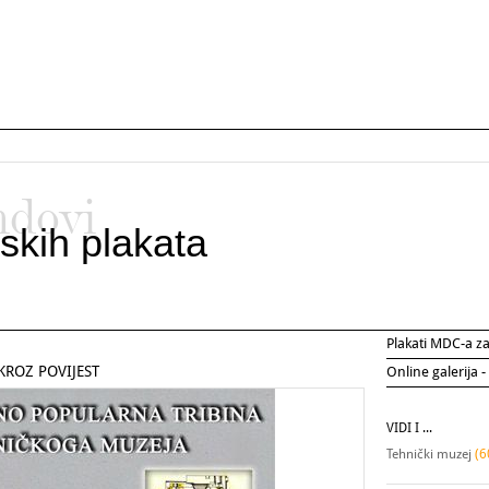
ndovi
skih plakata
Plakati MDC-a 
 KROZ POVIJEST
Online galerija -
VIDI I ...
Tehnički muzej
(6