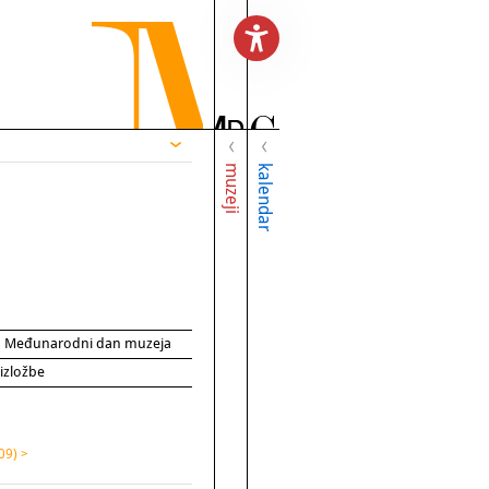
muzeji
kalendar
za Međunarodni dan muzeja
 izložbe
09) >