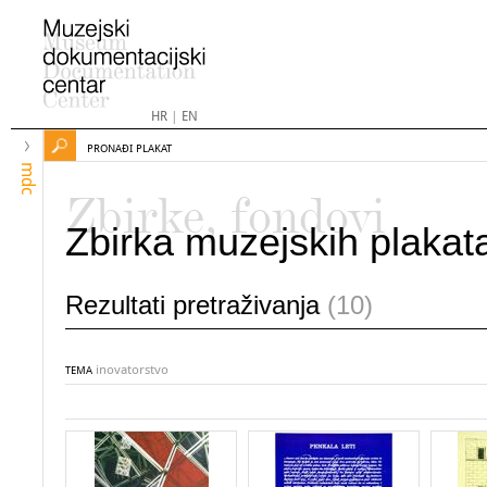
HR
|
EN
PRONAĐI PLAKAT
mdc
Zbirke, fondovi
Zbirka muzejskih plakat
Rezultati pretraživanja
(10)
inovatorstvo
TEMA