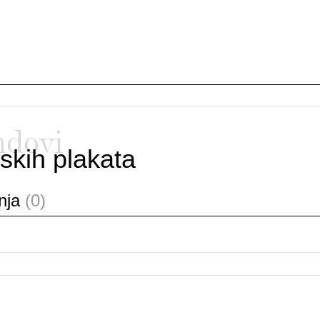
ndovi
skih plakata
anja
(0)