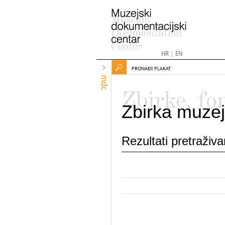
HR
|
EN
PRONAĐI PLAKAT
mdc
Zbirke, fo
Zbirka muzej
Rezultati pretraživ