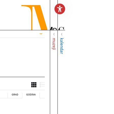
muzeji
kalendar
GRAD
GODINA