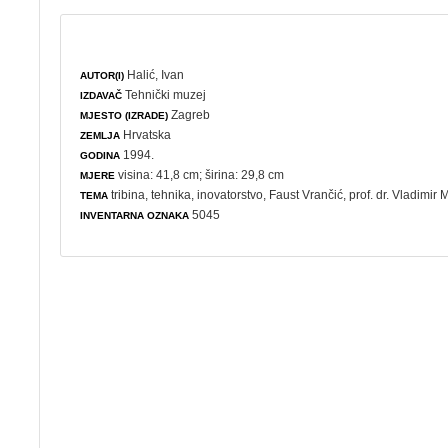
Halić, Ivan
AUTOR(I)
Tehnički muzej
IZDAVAČ
Zagreb
MJESTO (IZRADE)
Hrvatska
ZEMLJA
1994.
GODINA
visina: 41,8 cm; širina: 29,8 cm
MJERE
tribina
,
tehnika
,
inovatorstvo
, Faust Vrančić, prof. dr. Vladimir 
TEMA
5045
INVENTARNA OZNAKA