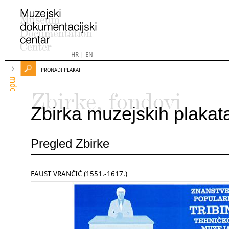
HR
|
EN
PRONAĐI PLAKAT
mdc
Zbirke, fondovi
Zbirka muzejskih plakat
Pregled Zbirke
FAUST VRANČIĆ (1551.-1617.)