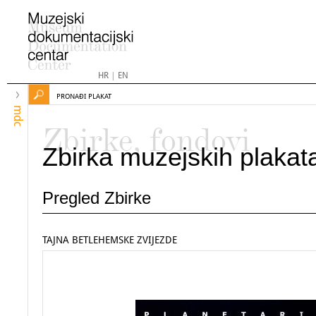
HR
|
EN
PRONAĐI PLAKAT
mdc
Zbirke, fondovi
Zbirka muzejskih plakat
Pregled Zbirke
TAJNA BETLEHEMSKE ZVIJEZDE