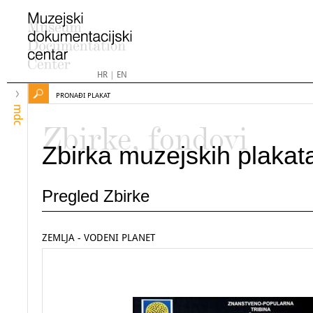
HR
|
EN
PRONAĐI PLAKAT
mdc
Zbirke, fondovi
Zbirka muzejskih plakat
Pregled Zbirke
ZEMLJA - VODENI PLANET