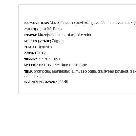
Muzeji i sporne povijesti: govoriti neizrecivo u muze
ICOM-OVA TEMA
Ljubičić, Boris
AUTOR(I)
Muzejski dokumentacijski centar
IZDAVAČ
Zagreb
MJESTO (IZRADE)
Hrvatska
ZEMLJA
2017.
GODINA
digitalni ispis
TEHNIKA
visina: 175 cm; širina: 118,5 cm
MJERE
promocija
,
manifestacija
,
muzeologija
,
društvena povijest
,
teš
TEMA
dan muzeja
11146
INVENTARNA OZNAKA