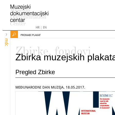
HR
|
EN
PRONAĐI PLAKAT
mdc
Zbirke, fondovi
Zbirka muzejskih plakat
Pregled Zbirke
MEĐUNARODNI DAN MUZEJA, 18.05.2017.