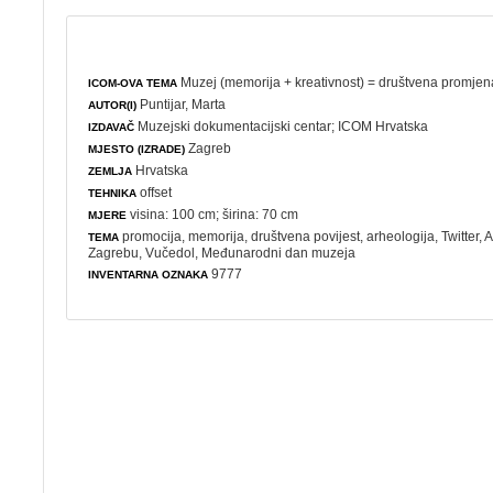
Muzej (memorija + kreativnost) = društvena promjen
ICOM-OVA TEMA
Puntijar, Marta
AUTOR(I)
Muzejski dokumentacijski centar
;
ICOM Hrvatska
IZDAVAČ
Zagreb
MJESTO (IZRADE)
Hrvatska
ZEMLJA
offset
TEHNIKA
visina: 100 cm; širina: 70 cm
MJERE
promocija
,
memorija
,
društvena povijest
,
arheologija
, Twitter,
TEMA
Zagrebu, Vučedol,
Međunarodni dan muzeja
9777
INVENTARNA OZNAKA