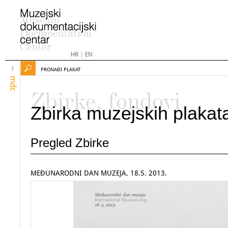
HR
|
EN
PRONAĐI PLAKAT
mdc
Zbirke, fondovi
Zbirka muzejskih plakat
Pregled Zbirke
MEĐUNARODNI DAN MUZEJA, 18.5. 2013.