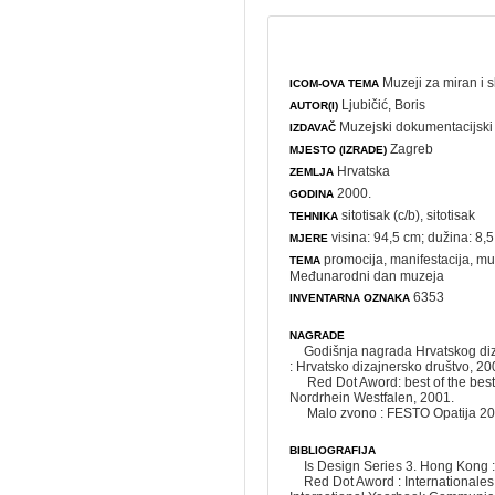
Muzeji za miran i s
ICOM-OVA TEMA
Ljubičić, Boris
AUTOR(I)
Muzejski dokumentacijski
IZDAVAČ
Zagreb
MJESTO (IZRADE)
Hrvatska
ZEMLJA
2000.
GODINA
sitotisak (c/b), sitotisak
TEHNIKA
visina: 94,5 cm; dužina: 8,5
MJERE
promocija
,
manifestacija
,
mu
TEMA
Međunarodni dan muzeja
6353
INVENTARNA OZNAKA
NAGRADE
Godišnja nagrada Hrvatskog diz
: Hrvatsko dizajnersko društvo, 20
Red Dot Aword: best of the bes
Nordrhein Westfalen, 2001.
Malo zvono : FESTO Opatija 2001
BIBLIOGRAFIJA
Is Design Series 3. Hong Kong : 
Red Dot Aword : Internationale