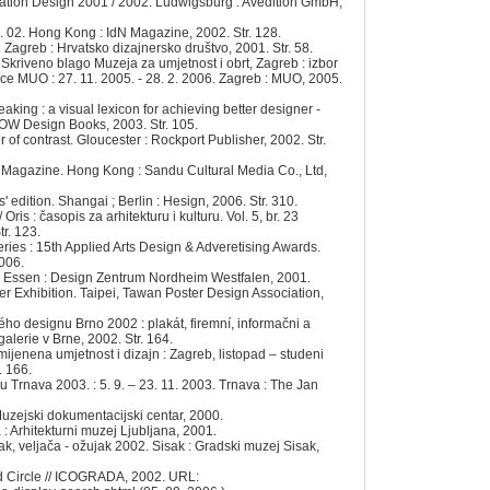
tion Design 2001 / 2002. Ludwigsburg : Avedition GmbH,
 02. Hong Kong : IdN Magazine, 2002. Str. 128.
Zagreb : Hrvatsko dizajnersko društvo, 2001. Str. 58.
// Skriveno blago Muzeja za umjetnost i obrt, Zagreb : izbor
ice MUO : 27. 11. 2005. - 28. 2. 2006. Zagreb : MUO, 2005.
king : a visual lexicon for achieving better designer -
 HOW Design Books, 2003. Str. 105.
 of contrast. Gloucester : Rockport Publisher, 2002. Str.
Magazine. Hong Kong : Sandu Cultural Media Co., Ltd,
 edition. Shangai ; Berlin : Hesign, 2006. Str. 310.
 Oris : časopis za arhitekturu i kulturu. Vol. 5, br. 23
tr. 123.
ries : 15th Applied Arts Design & Adveretising Awards.
2006.
. Essen : Design Zentrum Nordheim Westfalen, 2001.
er Exhibition. Taipei, Tawan Poster Design Association,
ého designu Brno 2002 : plakát, firemní, informačni a
alerie v Brne, 2002. Str. 164.
mijenena umjetnost i dizajn : Zagreb, listopad – studeni
. 166.
 Trnava 2003. : 5. 9. – 23. 11. 2003. Trnava : The Jan
Muzejski dokumentacijski centar, 2000.
 : Arhitekturni muzej Ljubljana, 2001.
sak, veljača - ožujak 2002. Sisak : Gradski muzej Sisak,
nd Circle // ICOGRADA, 2002. URL: