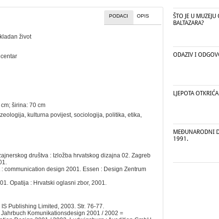
ŠTO JE U MUZEJU
PODACI
OPIS
BALTAZARA?
kladan život
ODAZIV I ODGO
 centar
LJEPOTA OTKRIĆA
 cm; širina: 70 cm
zeologija
,
kulturna povijest
,
sociologija
,
politika
,
etika
,
MEĐUNARODNI DA
1991.
ajnerskog društva : Izložba hrvatskog dizajna 02. Zagreb
01.
t : communication design 2001. Essen : Design Zentrum
. Opatija : Hrvatski oglasni zbor, 2001.
IS Publishing Limited, 2003. Str. 76-77.
s Jahrbuch Komunikationsdesign 2001 / 2002 =