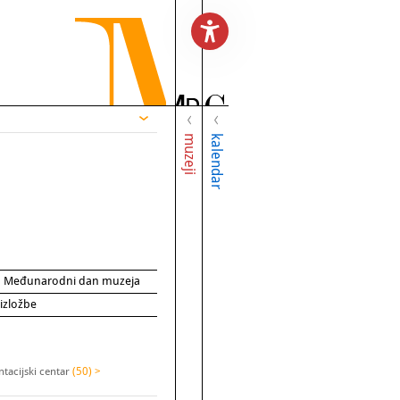
muzeji
kalendar
za Međunarodni dan muzeja
 izložbe
tacijski centar
(50) >