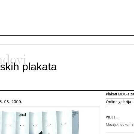
ndovi
skih plakata
Plakati MDC-a 
 05. 2000.
Online galerija -
VIDI I ...
Muzejski dokumen