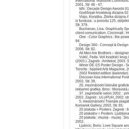
International Yearbook Communica
2001. Str. 46 - 47.
IdN : Decade Design Awords 01.
Godišnjak hrvatskog dizajna 02. 
Vlajo, Koraljka. Zbirka dizajna 
iz fundusa : u povodu 125. obljetn
Str. 379.
Buchanan, Lisa. Graphically Spea
client comunication. Cincinnati :
One - Color Graphics : the power
94.
Design 360 : Concept & Design 
2006. Str. 82.
All Men Are Brothers – designers'
Vukić, Feđa. Voli kvadrat i krug //
(2003.). Zagreb : Arhitekst, 2003. S
Winer DE /15 Poster Design - Se
Toronto : Applied Arts Magazine, 
2002 Reddot edition (kalendar)
Discover Asia International Post
2002. Str. 39.
20. mezinárodní bienále grafick
reklamni grafika. Brno : Moravská g
37. zagrebački salon 2002. : pri
2002. Zagreb : ULUPUH, 2002. str
5. medzinárodní Trienále plagátu
Koniarek Gallery, 2003. Str. 65.
20 plakata = Posters. Zagreb : 
20 plakatov = Posters. Ljubljana
20 plakata : muzeji - muzej : Si
2002.
Ljubicic, Boris. Love Square a