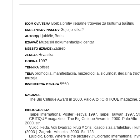
Borba protiv ilegalne trgovine za kulturnu baštinu
ICOM-OVA TEMA
Gdje je slika?
UMJETNIKOV NASLOV
Ljubičić, Boris
AUTOR(I)
Muzejski dokumentacijski centar
IZDAVAČ
Zagreb
MJESTO (IZRADE)
Hrvatska
ZEMLJA
1997.
GODINA
offset
TEHNIKA
promocija
,
manifestacija
,
muzeologija
,
sigurnost
,
ilegalna trgo
TEMA
muzeja
5550
INVENTARNA OZNAKA
NAGRADE
The Big Critique Award in 2000. Palo Alto : CRITIQUE magazine,
BIBLIOGRAFIJA
Taipei International Poster Festival 1997. Taipei, Taiwan, 1997. Str
CRITIQUE magazine : The Big Critique Award in 2000. Palo Alto
2000. str.
Vukić, Feđa. Voli kvadrat i krug // Oris : časopis za arhitekturu i kult
(2003.). Zagreb : Arhitekst, 2003. Str. 123.
Ljubicic, Boris. Where is the picture? // Colorado International Invi