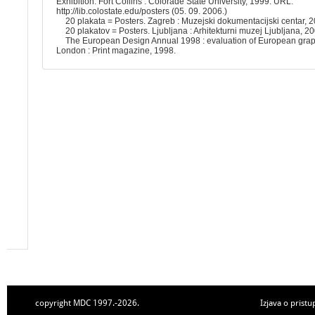
Exhibition. Fort Collins : Colorade State University, 1999. URL:
http://lib.colostate.edu/posters (05. 09. 2006.)
20 plakata = Posters. Zagreb : Muzejski dokumentacijski centar, 
20 plakatov = Posters. Ljubljana : Arhitekturni muzej Ljubljana, 2
The European Design Annual 1998 : evaluation of European graph
London : Print magazine, 1998.
copyright MDC 1997.-2026.
Izjava o pristu