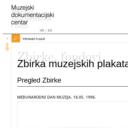
HR
|
EN
PRONAĐI PLAKAT
mdc
Zbirke, fondovi
Zbirka muzejskih plakat
Pregled Zbirke
MEĐUNARODNI DAN MUZEJA, 18.05. 1996.