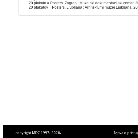
20 plakata = Posters. Zagreb : Muzejski dokumentacijski centar, 
20 plakatov = Posters. Ljubljana : Arhitekturni muzej Ljubljana, 2
copyright MDC 1997.-2026.
Izjava o pristu