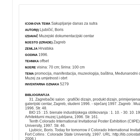
Sakupljanje danas za sutra
ICOM-OVA TEMA
Ljubičić, Boris
AUTOR(I)
Muzejski dokumentacijski centar
IZDAVAČ
Zagreb
MJESTO (IZRADE)
Hrvatska
ZEMLJA
1996.
GODINA
offset
TEHNIKA
visina: 70 cm; širina: 100 cm
MJERE
promocija
,
manifestacija
,
muzeologija
,
baština
,
Međunarodni 
TEMA
Muzej za umjetnost i obrt
5279
INVENTARNA OZNAKA
BIBLIOGRAFIJA
31. Zagrebački salon : grafički dizajn, produkt dizajn, primijenje
galerijski centar, Zagreb, studeni 1996. - siječanj 1997. Zagreb : Muz
1996. Str. 48.
BIO 15 : 15. bienale industrijskega oblikovanja : 1. 10. - 30. 10. 1
Arhitekturni muzej Ljubljana, 1996. Str. 161.
Tenth Colorado International Invitational Poster Exhibition (CIIPE).
University, 1997. Str. 46.
Ljubicic, Boris. Today for tomorrow // Colorado International Invita
Fort Collins : Colorade State University, 1997. URL: http://lib.colosta
2006.)