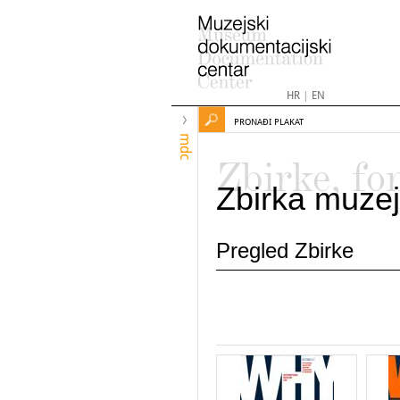
HR
|
EN
PRONAĐI PLAKAT
mdc
Zbirke, fo
Zbirka muzej
Pregled Zbirke