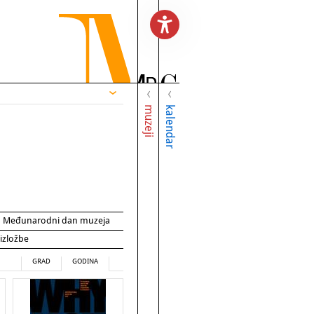
muzeji
kalendar
za Međunarodni dan muzeja
 izložbe
GRAD
GODINA