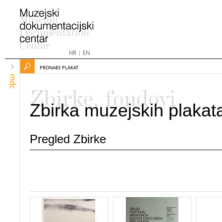
HR
|
EN
PRONAĐI PLAKAT
mdc
Zbirke, fondovi
Zbirka muzejskih plakat
Pregled Zbirke