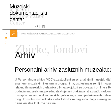
HR
|
EN
PRETRAŽIVANJE ARHIVA ZASLUŽNIH MUZEALACA
mdc
Zbirke, fondovi
Arhiv
Personalni arhiv zaslužnih muzealac
U Personalnom arhivu MDC-a zastupljeni su svi značajniji muzejski djela
znanjem, muzejskim i kulturnim programima, uspjesima u zemlji i inozem
istaknutih muzejskih djelatnika u Hrvatskoj, koji su povezani on line s
budućim muzealcima pojednostavljuje se i olakšava istraživački rad, om
muzejskih ustanova ili muzejskih djelatnika, snimanje dokumentarnih emis
mogu koristiti u muzeološke svrhe kako bi se naglasila uloga svakog za
nematerijalne kulturne baštine.