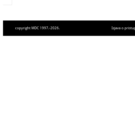
copyright MDC 1997.-2026.
Izjava o pristu