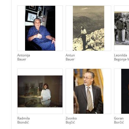
Antonija
Antun
Leonilda
Bauer
Bauer
Begonja-V
Radmila
Zvonko
Goran
Biondić
Bojčić
Borčić