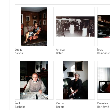
Lucija
Ankica
Josip
Aleksić
Babin
Balabanić
Željko
Vesna
Dorotea
Barbalić
Barbić
Baričević