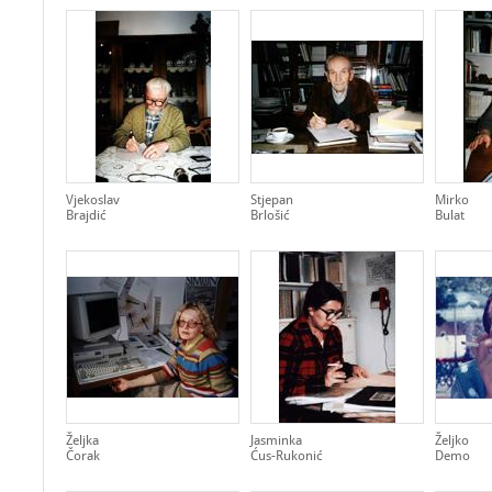
Vjekoslav
Stjepan
Mirko
Brajdić
Brlošić
Bulat
Željka
Jasminka
Željko
Čorak
Ćus-Rukonić
Demo