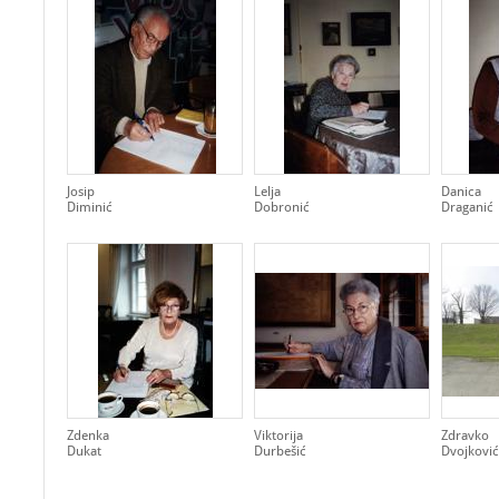
Josip
Lelja
Danica
Diminić
Dobronić
Draganić
Zdenka
Viktorija
Zdravko
Dukat
Durbešić
Dvojković