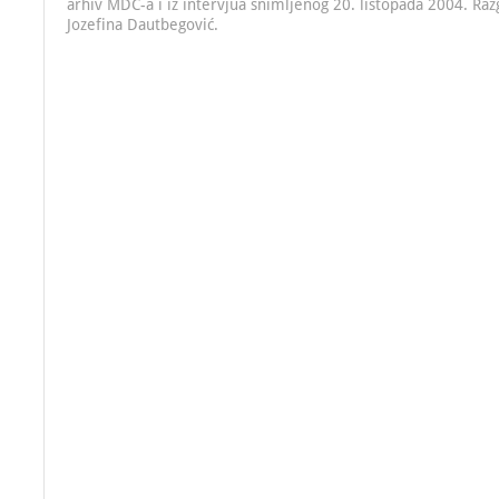
arhiv MDC-a i iz intervjua snimljenog 20. listopada 2004. Raz
Jozefina Dautbegović.