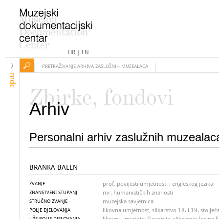
HR
|
EN
PRETRAŽIVANJE ARHIVA ZASLUŽNIH MUZEALACA
mdc
Zbirke, fondovi
Arhiv
Personalni arhiv zaslužnih muzealac
BRANKA BALEN
prof. povijesti umjetnosti i engleskog jezika
ZVANJE
mr. humanističkih znanosti
ZNANSTVENI STUPANJ
muzejska savjetnica
STRUČNO ZVANJE
likovna umjetnost, slikarstvo 18. i 19. stoljeć
POLJE DJELOVANJA
UŽE POLJE DJELOVANJA