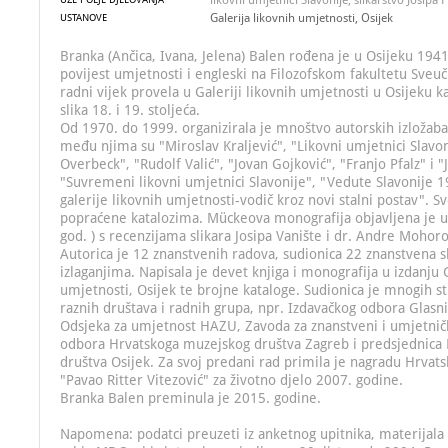
likovni umjetnici Slavonije, slikarstvo Josipa
Galerija likovnih umjetnosti, Osijek
USTANOVE
Branka (Ančica, Ivana, Jelena) Balen rođena je u Osijeku 1941
povijest umjetnosti i engleski na Filozofskom fakultetu Sveuči
radni vijek provela u Galeriji likovnih umjetnosti u Osijeku k
slika 18. i 19. stoljeća.
Od 1970. do 1999. organizirala je mnoštvo autorskih izložaba
među njima su "Miroslav Kraljević", "Likovni umjetnici Slavon
Overbeck", "Rudolf Valić", "Jovan Gojković", "Franjo Pfalz" i 
"Suvremeni likovni umjetnici Slavonije", "Vedute Slavonije 19.
galerije likovnih umjetnosti-vodič kroz novi stalni postav". Sv
popraćene katalozima. Mückeova monografija objavljena je 
god. ) s recenzijama slikara Josipa Vanište i dr. Andre Mohoro
Autorica je 12 znanstvenih radova, sudionica 22 znanstvena s
izlaganjima. Napisala je devet knjiga i monografija u izdanju 
umjetnosti, Osijek te brojne kataloge. Sudionica je mnogih st
raznih društava i radnih grupa, npr. Izdavačkog odbora Glasn
Odsjeka za umjetnost HAZU, Zavoda za znanstveni i umjetničk
odbora Hrvatskoga muzejskog društva Zagreb i predsjednica 
društva Osijek. Za svoj predani rad primila je nagradu Hrvat
"Pavao Ritter Vitezović" za životno djelo 2007. godine.
Branka Balen preminula je 2015. godine.
Napomena: podatci preuzeti iz anketnog upitnika, materijala