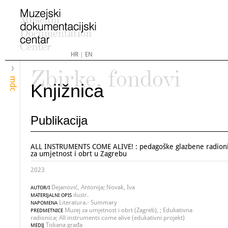
HR
|
EN
Zbirke, fondovi
mdc
Knjižnica
Publikacija
ALL INSTRUMENTS COME ALIVE! : pedagoške glazbene radion
za umjetnost i obrt u Zagrebu
2023
Dejanović, Antonija; Novak, Iva
AUTOR/I
ilustr.
MATERIJALNI OPIS
Literatura.- Summary
NAPOMENA
Muzej za umjetnost i obrt (Zagreb), ; Edukativna
PREDMETNICE
radionica; All instruments come alive (edukativni projekt)
Tiskana građa
MEDIJ