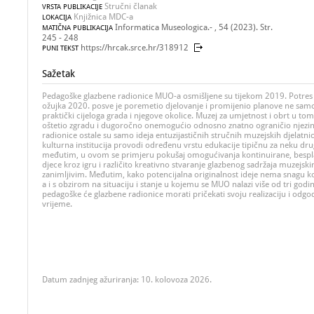
Stručni članak
VRSTA PUBLIKACIJE
Knjižnica MDC-a
LOKACIJA
Informatica Museologica.- , 54 (2023). Str.
MATIČNA PUBLIKACIJA
245 - 248
https://hrcak.srce.hr/318912
PUNI TEKST
Sažetak
Pedagoške glazbene radionice MUO-a osmišljene su tijekom 2019. Potres 
ožujka 2020. posve je poremetio djelovanje i promijenio planove ne samo 
praktički cijeloga grada i njegove okolice. Muzej za umjetnost i obrt u tom
oštetio zgradu i dugoročno onemogućio odnosno znatno ograničio njezin
radionice ostale su samo ideja entuzijastičnih stručnih muzejskih djelatn
kulturna institucija provodi određenu vrstu edukacije tipičnu za neku d
međutim, u ovom se primjeru pokušaj omogućivanja kontinuirane, besplat
djece kroz igru i različito kreativno stvaranje glazbenog sadržaja muzejsk
zanimljivim. Međutim, kako potencijalna originalnost ideje nema snagu k
a i s obzirom na situaciju i stanje u kojemu se MUO nalazi više od tri god
pedagoške će glazbene radionice morati pričekati svoju realizaciju i odgod
vrijeme.
Datum zadnjeg ažuriranja: 10. kolovoza 2026.