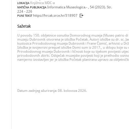
Knjižnica MDC-a
LOKACIJA
Informatica Museologica.- , 54 (2023). Str.
MATIČNA PUBLIKACIJA
224 - 226
https://hrcak.srce.hr/318907
PUNI TEKST
Sažetak
U povodu 150. obljetnice osnutka Domorodnog muzeja (Museo patrio di
muzeju Dubrovnik otvorena je izložba Početak. Autori izložbe su dr. sc. J
kustosica Prirodoslovnog muzeja Dubrovnik i Frane Čizmić, arhivist u D
Izložba je svojevrsni prequel izložbe Domi sum iz 2017., u sklopu koje su
Prirodoslovnog muzeja Dubrovnik i ličnosti koje su tijekom povijesti utje
prirodoslovnih zbirki. Odsječak muzejske povijesti koji je prethodio osniv
namjerno izostavljen jer je izložba Početak planirana upravo za obljetnič
Datum zadnjeg ažuriranja: 08. kolovoza 2026.