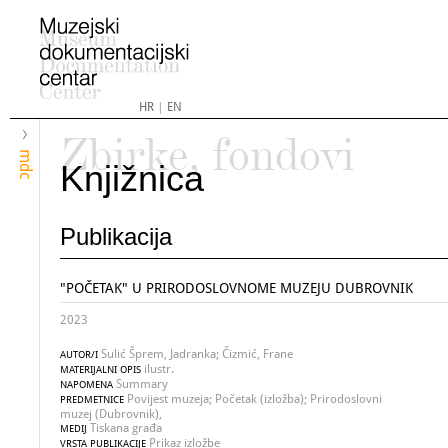
HR
|
EN
Zbirke, fondovi
mdc
Knjižnica
Publikacija
"POČETAK" U PRIRODOSLOVNOME MUZEJU DUBROVNIK
2023
Sulić Šprem, Jadranka; Čizmić, Frane
AUTOR/I
ilustr.
MATERIJALNI OPIS
Summary
NAPOMENA
Povijest muzeja; Početak (izložba); Prirodoslovni
PREDMETNICE
muzej (Dubrovnik),
Tiskana građa
MEDIJ
Prikaz izložbe
VRSTA PUBLIKACIJE