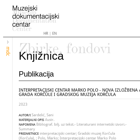
HR
|
EN
Zbirke, fondovi
mdc
Knjižnica
Publikacija
INTERPRETACIJSKI CENTAR MARKO POLO - NOVA IZLOŽBENA 
GRADA KORČULE I GRADSKOG MUZEJA KORČULA
2023
Sardelić, Sani
AUTOR/I
ilustr.
MATERIJALNI OPIS
Bibliograf. bilj. uz tekst.- Literaturani internetski izvori.-
NAPOMENA
Summary
interpretacijski centar; Gradski muzej Korčula
PREDMETNICE
(Korčula), ; Polo, Marko; Interpretacijski centar Marko Polo