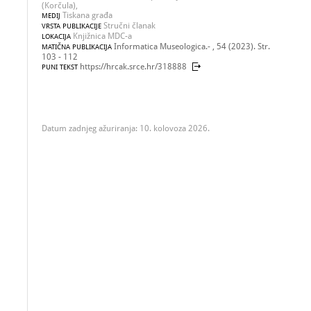
(Korčula),
Tiskana građa
MEDIJ
Stručni članak
VRSTA PUBLIKACIJE
Knjižnica MDC-a
LOKACIJA
Informatica Museologica.- , 54 (2023). Str.
MATIČNA PUBLIKACIJA
103 - 112
https://hrcak.srce.hr/318888
PUNI TEKST
Datum zadnjeg ažuriranja: 10. kolovoza 2026.