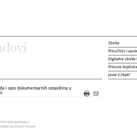
Zbirke
ndovi
Priručnici i uput
Digitalne zbirk
Prinove knjižni
Jeste li čitali?
da i opis dokumentarnih ostavština u
ju
tacijski postupci;
vatski povijesni muzej