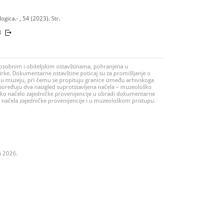
gica.- , 54 (2023). Str.
3
osobnim i obiteljskim ostavštinama, pohranjena u
rke. Dokumentarne ostavštine poticaj su za promišljanje o
u muzeju, pri čemu se propituju granice između arhivskoga
spoređuju dva naizgled suprotstavljena načela – muzeološko
ko načelo zajedničke provenijencije u obradi dokumentarne
ne načela zajedničke provenijencije i u muzeološkom pristupu.
a 2026.