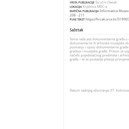
Stručni članak
VRSTA PUBLIKACIJE
Knjižnica MDC-a
LOKACIJA
Informatica Museolo
MATIČNA PUBLIKACIJA
208 - 211
https://hrcak.srce.hr/31890
PUNI TEKST
Sažetak
Tema rada jest dokumentarna građa u 
dokumentarne ili arhivske muzejske zbi
poimanju i opisu dokumentarne građe 
gradiva i muzejske građe. Pritom se u
načelo pojedinačnog predmeta i arhivs
građe – te se postavlja pitanje primje
Datum zadnjeg ažuriranja: 07. kolovoz