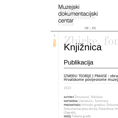
HR
|
EN
Zbirke, fo
mdc
Knjižnica
Publikacija
IZMEĐU TEORIJE I PRAKSE : obra
Hrvatskome povijesnome muze
2023
Šimunović, Nikolina
AUTOR/I
Literatura.- Summary
NAPOMENA
Arhivsko gradivo; Dokumen
PREDMETNICE
Dokumentacijska zbirka; Ostavština; Hr
(Zagreb),
Tiskana građa
MEDIJ