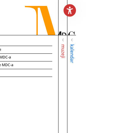
muzeji
kalendar
e
e MDC-a
ce MDC-a