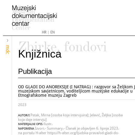
HR
|
EN
Zbirke, fondovi
mdc
Knjižnica
Publikacija
OD GLADI DO ANOREKSIJE (I NATRAG) : razgovor sa Željkom J
muzejskom savjetnicom, voditeljicom muzejske edukacije u
Etnografskome muzeju Zagreb
2023
Petak, Mirna [osoba koja intervjuira]; Jelavić, Željka [osoba
AUTOR/I
koja daje intervju]
ilustr.
MATERIJALNI OPIS
Izvori.- Summary.- Članak je objavljen 6. lipnja 2023.
NAPOMENA
na portalu H-alter https://h-alter.org/ljudska-prava/od-gladi-do-