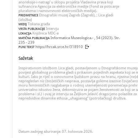
anoreksije-i-natrag/ u sklopu projekta Vladavina prava koji
sufinancira Agencija za elektroničke medije (Fond za poticanje
pluralizma i raznovrsnosti elektroničkih medija).
Etnografski muzej Zagreb (Zagreb), ; Lica gladi
PREDMETNICE
(izložba)
Tiskana građa
MEDIJ
Intervju
VRSTA PUBLIKACIJE
Knjižnica MDC-a
LOKACIJA
Informatica Museologica.- , 54 (2023). Str.
MATIČNA PUBLIKACIJA
235 - 239
https://hrcak.srce.hr/318910
PUNI TEKST
Sažetak
Inspirativnom izložbom Lica gladi, postavljenom u Etnografskome muzej
povijest globalnog problema gladi s prikazom pojedinih aspekata koji se 
kulturi. Iako je riječ o osnovnome ljudskom pravu na hranu, njezina (ne)d
nepregledan niz (bio)etičkih rasprava, postavlja goleme izazove čovječans
moru feminističkih razglabanja o rodnoj utemeljenosti poremećaja prehra
univerzalno iskustvo žena, dekonstruira se pojam ženstvenosti za koji se s
problema i sl.) i ovaj je intervju sa Željkom Jelavić dragocjeno polazište za 
nepredvidive dinamike ethosa „uhajpanog” (potrošačkog) društva.
Datum zadnjeg ažuriranja: 07. kolovoza 2026.