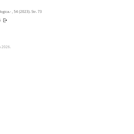
gica.- , 54 (2023). Str. 73
6
a 2026.