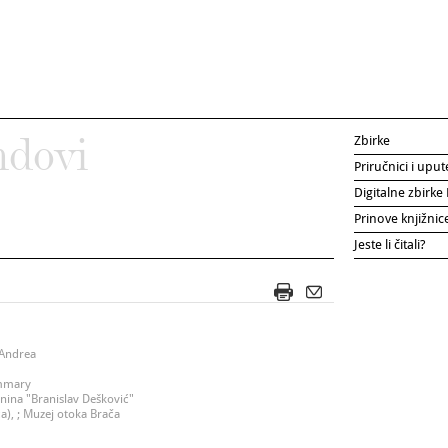
Zbirke
ndovi
Priručnici i uput
Digitalne zbirk
Prinove knjižni
Jeste li čitali?
 Andrea
Summary
tnina "Branislav Dešković"
ća), ; Muzej otoka Brača