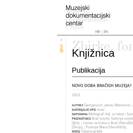
HR
|
EN
Zbirke, fo
mdc
Knjižnica
Publikacija
NOVO DOBA BRAČKIH MUZEJA?
2023
Damjanović, Jasna; Matoković,
AUTOR/I
ilustr.
MATERIJALNI OPIS
Bibliograf. bilj. uz tekst.- 
NAPOMENA
Brač (otok); Galerija umje
PREDMETNICE
(Bol), ; Centar za kulturu Brač (Nerežiš
(Škrip), ; Pustinja Blaca (Nerežišća),
Tiskana građa
MEDIJ