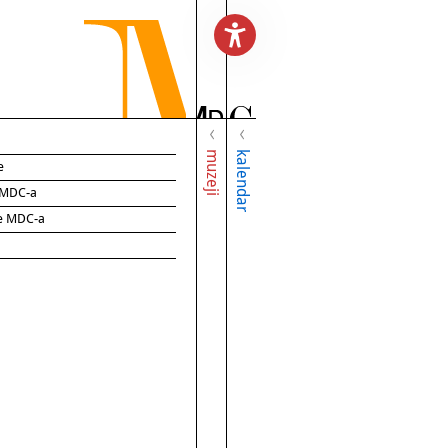
muzeji
kalendar
e
e MDC-a
ce MDC-a